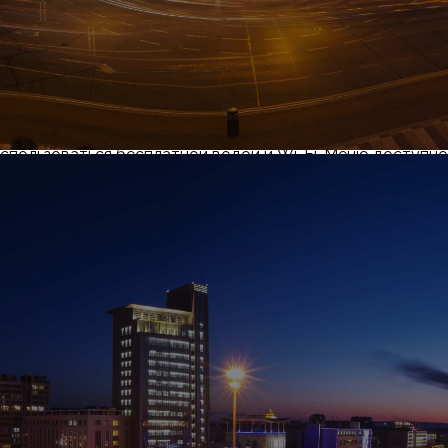
насыщенный вкус и подаётся с бесплатной добавкой рис
 собой в одноразовой посуде, что удобно для перекуса н
алаты по 3, 5, 10 и 15 юаней, а также разнообразные бе
й лук, кинзу и другие специи. В заведении есть однораз
лочки. Для любителей холодных блюд предлагается лапша
н с тефтельками.
спользоваться бесплатной водой и Wi-Fi. Меню доступно
попросить на кассе. Оплата возможна наличными или чер
Хэйхэ — удобное, уютное место для обеда или ужина, где
усу, а популярность заведения среди местных жителей га
 блюд.
казано на Яндекс.Карте