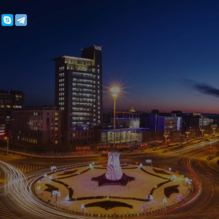
зображение
любителей вкусной говядины. Рис с картошкой и говядин
аты, бульон с тефтельками, бесплатная вода и Wi-Fi. Мен
зять с собой.
того места
(盖东来大块牛肉饭) в Хэйхэ — небольшое, но популярное сре
которое особенно ценят за вкусную и сочную говядину. 
квартале от арки на начале пешеходной улицы, что делае
лей города.
 заведения — два фирменных блюда:
й и говядиной в тёмном соусе
й и говядиной в томатном соусе