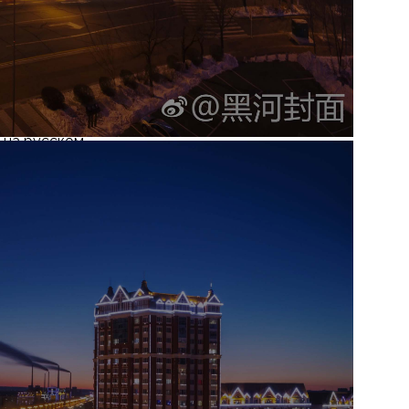
а. Также
а ходу.
сплатные
овая посуда,
 с холодной
 на русском
ез WeChat и
 каждый гость
рантирует