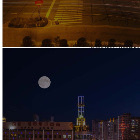
Каждое блюдо имеет 
блюда можно взять с
Меню кафе включает с
приправы — нарезанны
тарелки, ложки и па
Пепси, а также бульо
Посетители могут во
языке — достаточно 
Alipay.
Кафе «Гайтунлай» в 
найдёт что-то по вк
свежесть и качество
Расположение объекта по