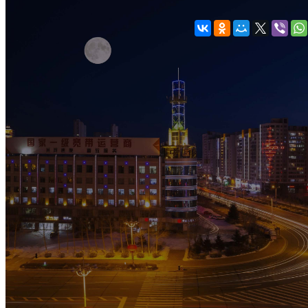
Увеличить и
Кафе Гайтунлай в Хэйхэ
Отличное место для 
или тёмный соус, сал
языке, блюда можно в
▶ Смотреть видео с э
Кафе «Гайтунлай» 
жителей заведение, 
кафе всего в одном 
для туристов и жите
Главная особенность
Рис с картошко
Рис с картошко