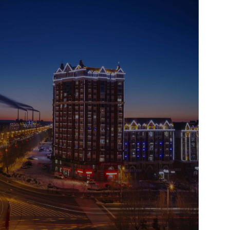
ой, томатный
ю на русском
ди местных
Расположено
т его удобным