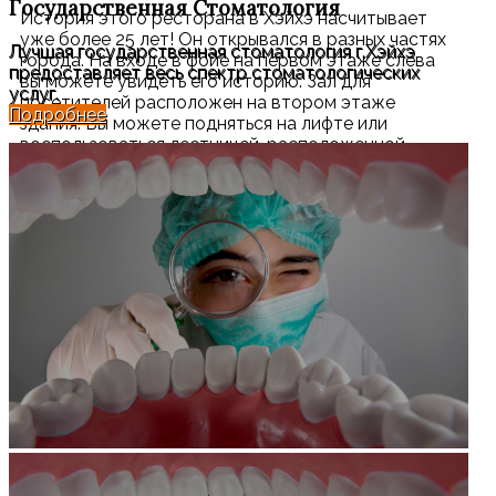
Государственная
Стоматология
История этого ресторана в Хэйхэ насчитывает
уже более 25 лет! Он открывался в разных частях
Лучшая государственная стоматология г.Хэйхэ
города. На входе в фойе на первом этаже слева
предоставляет весь спектр стоматологических
вы можете увидеть его историю. Зал для
услуг.
посетителей расположен на втором этаже
Подробнее
здания. Вы можете подняться на лифте или
воспользоваться лестницей, расположенной
справа от лифта.
На входе вас встречает раскалённая печь, в
которой готовится утка по-пекински. Её лучше
заказывать заранее, так как готовой может не
оказаться, а готовиться она минимум 40 минут.
Также, если вам нужен к ней бульон, обязательно
скажите при заказе, так как автоматически его не
принесут.
В меню есть пельмени, различные салаты, горячие
блюда из мяса и рыбы и многое другое. Каждый
найдёт то, что ему по душе. Порции каждого
блюда в Китае, как правило, большие.
Название ресторана на китайском языке: 信誉饺子.