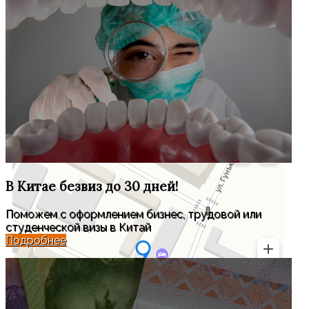
Ресторан расположен по адресу 公园路
60（Гунюэнлу 60）.
Если вы не знаете как найти, покажите фото кафе
с улицы или его название на китайском языке
прохожим, или водителю такси, и он вас с
удовольствием подвезет.
Расположение объекта показано на Яндекс-Карте
В Китае
безвиз до 30 дней!
Поможем с оформлением бизнес, трудовой или
студенческой визы в Китай
Подробнее