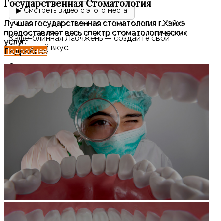
Государственная
Стоматология
▶ Смотреть видео с этого места
Лучшая государственная стоматология г.Хэйхэ
предоставляет весь спектр стоматологических
Кафе-блинная Лаочжень — создайте свой
услуг.
идеальный вкус.
Подробнее
Это не просто место, где можно поесть, а
формат, в котором вы сами создаёте блюдо под
свой вкус. Здесь каждый гость собирает
собственную комбинацию ингредиентов и
превращает её в ароматный свёрток в тонкой
лепёшке.
Выбирайте любые начинки: мясо или
вегетарианские варианты, острые, кислые,
солёные или сладкие вкусы — всё зависит только
от ваших предпочтений. Затем аккуратно
заворачиваете ингредиенты в мягкую лепёшку и
получаете уникальное блюдо, которого не будет
больше ни у кого.
По духу это немного напоминает пекинскую утку,
но с гораздо большим разнообразием сочетаний