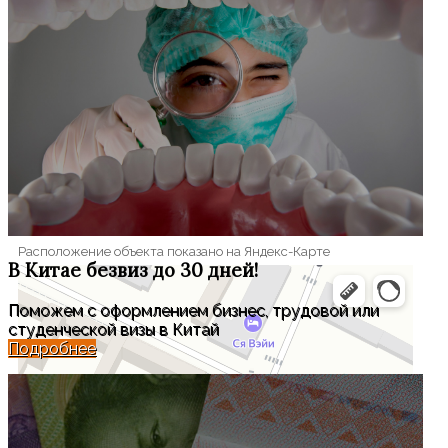
— каждый свёрток получается индивидуальным.
Здесь процесс приготовления превращается в
игру, а результат — в вкусный и сытный ужин.
Как найти
Пешком: кафе расположено примерно в 50 метрах
левее от входа в гостиницу «Восточные Гавайи».
На такси: покажите фотографию кафе водителю
такси. Поездка обычно стоит около 7–10 юаней.
Расположение объекта показано на Яндекс-Карте
В Китае
безвиз до 30 дней!
Поможем с оформлением бизнес, трудовой или
студенческой визы в Китай
Подробнее