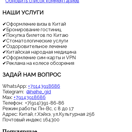
Обновить список комментариев
НАШИ
УСЛУГИ
✔
Оформление визы в Китай
✔
Бронирование гостиниц
✔
Покупка билетов по Китаю
✔
Стоматологические услуги
✔
Оздоровительное лечение
✔
Китайская народная медицина
✔
Оформление сим-карты и VPN
✔
Реклама на колесе обозрения
ЗАДАЙ
НАМ ВОПРОС
WhatsApp:
+79143918686
Telegram:
@heihe_gid
Max:
+79143918686
Телефон: +7(914)391-86-86
Режим работы: Пн-Вс, с 8 до 17
Адрес: Китай, г.Хэйхэ, ул.Культурная 256
Почтовый индекс 164300
Популярные