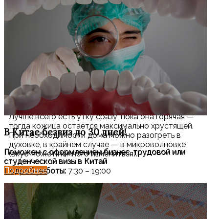
– закажите утку накануне, после обеда
– забрать заказ можно уже с 7:30 утра
Важно:
Если заказ не забрали вовремя, через 30 минут его
могут продать другому покупателю.
Без предзаказа:
Иногда утка есть в наличии, но её не успевают
нарезать. В таком случае можно купить целую
утку и разделать дома.
Рекомендация:
Лучше всего есть утку сразу, пока она горячая —
тогда кожица остаётся максимально хрустящей.
В Китае
безвиз до 30 дней!
При необходимости дома можно разогреть в
духовке, в крайнем случае — в микроволновке
Поможем с оформлением бизнес, трудовой или
(вкус может немного измениться).
студенческой визы в Китай
Подробнее
Режим работы:
7:30 – 19:00
Адрес:
兴安街 157-1
(в 50 метрах к западу от северного входа в ТЦ
«Хуафу», с правой стороны)