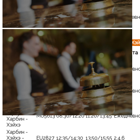
Нэньцзян
Хэйхэ -
EU2798
18:30
19:40
Ежеднев
Харбин
Расписание прибытия рейсов в аэропорт Хэй
Номер
Время
Время
Маршрут
Частота
рейса
вылета
прибытия
Харбин -
EU2795
07:40
08:50
Ежедневн
Хэйхэ
Пекин
(Дасин) -
CZ6657
07:00/10:15
09:15/11:35
Ежедневн
Харбин -
Хэйхэ
Шанхай
(Пудун) -
MU5613
08:30/12:20
11:20/13:45
Ежедневн
Харбин -
Хэйхэ
Харбин -
Хэйхэ -
EU2827
12:35/14:30
13:50/15:55
2,4,6