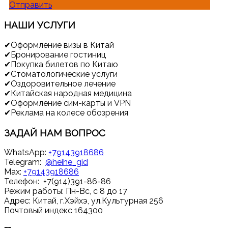
Отправить
НАШИ
УСЛУГИ
✔
Оформление визы в Китай
✔
Бронирование гостиниц
✔
Покупка билетов по Китаю
✔
Стоматологические услуги
✔
Оздоровительное лечение
✔
Китайская народная медицина
✔
Оформление сим-карты и VPN
✔
Реклама на колесе обозрения
ЗАДАЙ
НАМ ВОПРОС
WhatsApp:
+79143918686
Telegram:
@heihe_gid
Max:
+79143918686
Телефон: +7(914)391-86-86
Режим работы: Пн-Вс, с 8 до 17
Адрес: Китай, г.Хэйхэ, ул.Культурная 256
Почтовый индекс 164300