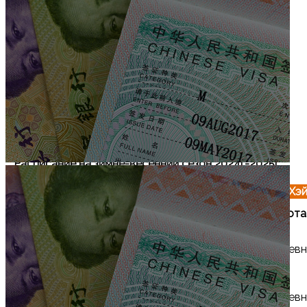
будете уверены в точности маршрута и
своевременности, ведь мы подберем вам
комфортное транспортное средство, и вы точно
успеете на свой рейс. Стоимость трансфера
уточняйте у нашего менеджера. Сэкономьте
время и нервы с нашим сервисом — они вам еще
пригодятся!
ЗАКАЗАТЬ ТРАНСФЕР ПО
WhatsApp
Telegram
Позвонить
Расписание на зимне-весенний сезон 2024г-2025г.
Расписание убытия рейсов из аэропорта Хэ
Номер
Время
Время
Маршрут
Частота
рейса
вылета
прибытия
Хэйхэ -
EU2796
09:30
10:40
Ежеднев
Харбин
Хэйхэ -
Харбин -
CZ6658
12:20/14:30
13:30/16:50
Ежеднев
Пекин